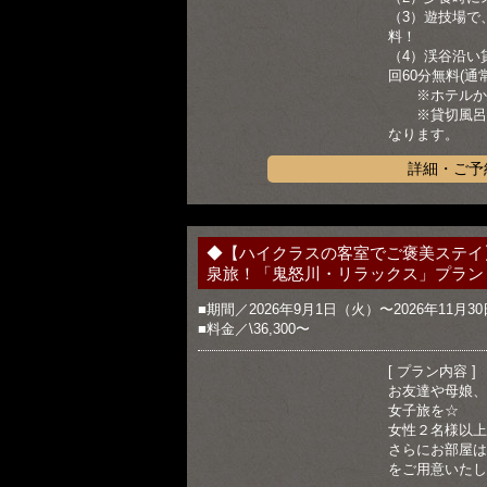
（3）遊技場で
料！
（4）渓谷沿い
回60分無料(通
※ホテルから
※貸切風呂の
なります。
詳細・ご予
◆【ハイクラスの客室でご褒美ステイ
泉旅！「鬼怒川・リラックス」プラン
■期間／2026年9月1日（火）〜2026年11月3
■料金／\36,300〜
[ プラン内容 ]
お友達や母娘、
女子旅を☆
女性２名様以上
さらにお部屋は
をご用意いたし