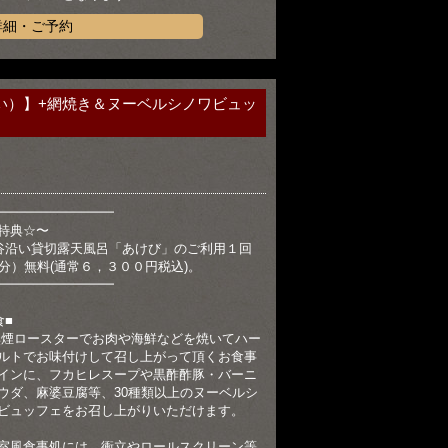
詳細・ご予約
い）】+網焼き＆ヌーベルシノワビュッ
━━━━━━━━━
特典☆〜
谷沿い貸切露天風呂「あけび」のご利用１回
0分）無料(通常６，３００円税込)。
━━━━━━━━━
食■
無煙ロースターでお肉や海鮮などを焼いてハー
ルトでお味付けして召し上がって頂くお食事
インに、フカヒレスープや黒酢酢豚・バーニ
ウダ、麻婆豆腐等、30種類以上のヌーベルシ
ビュッフェをお召し上がりいただけます。
室風食事処には、衝立やロールスクリーン等