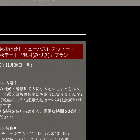
泉掛け流しビューバス付スウィート
秋デート「魅月(みづき)」プラン
6年11月30日（月）
ラン内容 ]
の日光・鬼怒川で大切な人と☆ちょっとふん
して露天風呂付客室にお泊りになりませんか?
で絵画のような絶景のビューバスは源泉100％
泉です。
と温泉を独り占めする、贅沢な時間をお過ご
ださい♪
ラン特典■
）チェックアウト11：00（通常10：00）
）夕食時にスパークリングワイン1本付