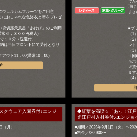
そん
頂け
レディース
家族・グループ
にウェルカムフルーツをご用意
まさ
方におしゃれな色浴衣と帯をプレゼ
い貸切露天風呂「あけび」のご利用
■プ
(通常６，３００円税込)
（1
で１０分（送迎付）
（2
約は当日フロントにて受付となり
ント
（3
アウト11：00(通常10：00)
１回
※ホ
約
※貸
ます
（4
スクウェア入園券付♪エンジ
◆紅葉を満喫☆「あっ！江戸
光江戸村入村券付♪エンジョ
0日（月）
■期間／2026年9月1日（火）〜202
■料金／\20,900〜