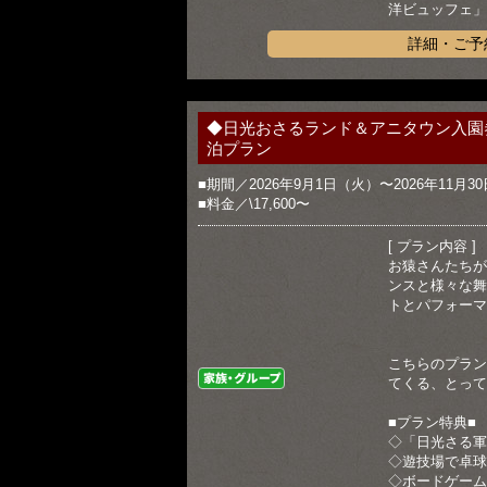
洋ビュッフェ」
詳細・ご予
◆日光おさるランド＆アニタウン入園
泊プラン
■期間／2026年9月1日（火）〜2026年11月3
■料金／\17,600〜
[ プラン内容 ]
お猿さんたちが
ンスと様々な舞
トとパフォーマ
こちらのプラン
家族・グループ
てくる、とって
■プラン特典■
◇「日光さる軍
◇遊技場で卓球
◇ボードゲーム