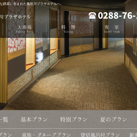
な静寂に包まれた鬼怒川プラザホテルへ。
0288-76-
大浴場
料 理
客 室
Public
bath
Dining
Guest
room
一覧
基本プラン
特別プラン
夏のプラン
プラン
家族・グループプラン
貸切風呂付プラン
新