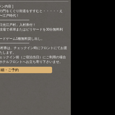
ラン内容 ]
の門をくぐり街道をすすむと・・・・・え
〜江戸時代！
━━━━━━━━━
日光江戸村」入村券付！
技場で卓球またはビリヤードを30分無料利
ードゲーム1種無料貸し出し。
━━━━━━━━━
入村券は、チェックイン時にフロントにてお渡
たします。
ェックイン前（ご宿泊当日）にご利用の場合
ホテルフロントへお立ち寄り下さいませ。
詳細・ご予約