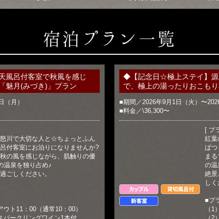
宿泊プラン一覧
天風呂付客室で秋風を感じ
◆【記念日☆極上ステイ】源
魅月(みづき)」プラン
で、極上の湯ったりおこもり
0日（月）
■期間／2026年9月1日（火）〜202
■料金／\36,300〜
[ プ
怒川で大切な人と☆ちょっとふん
紅葉
呂付客室にお泊りになりませんか?
ぱつ
秋の風を感じながら、肌触りの優
まる
％の温泉を独り占め♪
の温
過ごしください。
絶景
しく
カップル
貸切風呂付
■プ
新客室
ウト11：00（通常10：00）
（1
スパークリングワイン1本付
（2