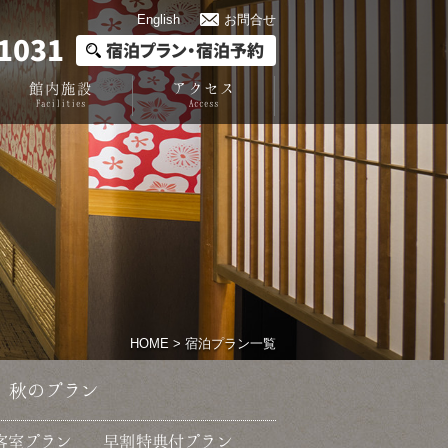
English
お問合せ
1031
宿泊プラン・宿泊予約
館内施設
アクセス
Facilities
Access
HOME
> 宿泊プラン一覧
秋のプラン
客室プラン
早割特典付プラン