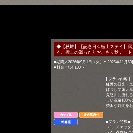
◆【秋旅】【記念日☆極上ステイ】露
る、極上の湯ったりおこもり秋デート「
■期間／2026年9月1日（火）〜2026年11月3
■料金／\34,100〜
[ プラン内容 ]
紅葉の日光・鬼
ぱつして露天風
鬼怒川に流れる
しい源泉100
贅沢な時間をお
カップル
貸切風呂付
■プラン特典■
新客室
（1）チェックア
（2）夕食時に