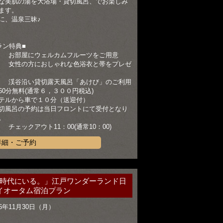
な美肌の湯を大浴場・貸切風呂、でお楽しみ
ます。
に、温泉三昧♪
ラン特典■
） お部屋にウェルカムフルーツをご用意
） 女性の方におしゃれな色浴衣と帯をプレゼ
） 渓谷沿い貸切露天風呂「あけび」のご利用
60分無料(通常６，３００円税込)
テルから車で１０分（送迎付）
切風呂の予約は当日フロントにて受付となり
。
） チェックアウト11：00(通常10：00)
詳細・ご予約
時代にいる。」江戸ワンダーランド日
イオータム宿泊プラン
6年11月30日（月）