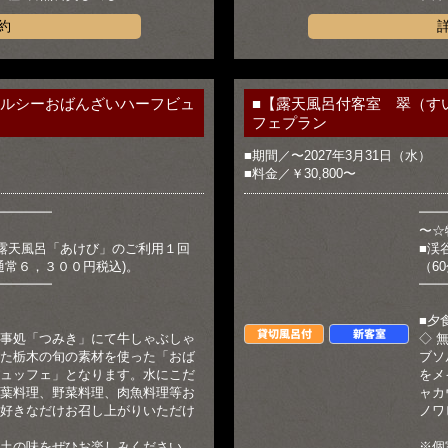
約
ヘルシーおばんざいハーフビュ
■【露天風呂付客室 翠（す
フェプラン
■期間／〜2027年3月31日（水）
■料金／￥30,800〜
━━━━
━━
〜☆
露天風呂「あけび」のご利用１回
■渓
(通常６，３００円税込)。
（6
━━━━
━━
■夕
貸切風呂付
新客室
事処「つみき」にて牛しゃぶしゃ
◇ 
た栃木の旬の素材を使った「おば
ブソ
ュッフェ」となります。水にこだ
をメ
葉料理、野菜料理、肉魚料理等お
ャカ
好きなだけお召し上がりいただけ
ノワ
土の味をぜひお楽しみください。
※個