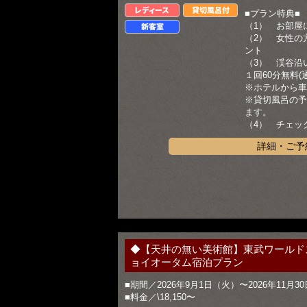
レディース
貸切風呂付
■プラン特典■
（1） お部屋
新客室
（2） 女性の
ント
（3） 渓谷沿
１回60分無料
※ホテルから車
※貸切風呂の予
ます。
（4） チェック
詳細・ご予
◆【天井の無い美術館】東武ワールド
ョイオータム宿泊プラン
■期間／2026年9月1日（火）〜2026年11月3
■料金／\18,150〜