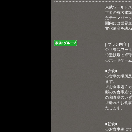
東武ワールドス
世界の有名建築
たテーマパーク
園内には世界文
文化遺産を訪ね
家族・グループ
[ プラン内容 ]
◇「東武ワール
◇遊技場で卓球
◇ボードゲーム
■夕食■
◇食事の場所及
ます。
※お食事処２カ
邸のお食事処で
の和食膳のいず
※離れのお食事
たします。
■朝食■
◇お食事処にて