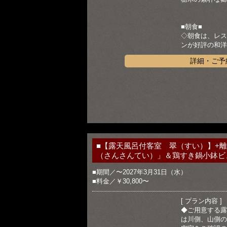
■朝食■
◇朝食は、レス
ンが好評の和洋
詳細・ご予
■【露天風呂付客室 翠（すい）】+
（さんさんてい）」＆鶏すき鍋小鉢ビ
■期間／〜2027年3月31日（水）
■料金／￥30,800〜
[ プラン内容 ]
◆ご用意する露
は川側、山側の