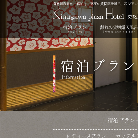
鬼怒川温泉のご宿泊は、充実の貸切露天風呂、和ジアン
宿泊プラン
離れの貸切露天風呂
Stay
plan
Private
open
air
bath
宿泊プラン
Information
宿泊プラン
レディースプラン
カップル