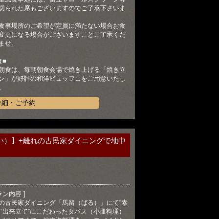
切られた席もございますのでご了承下さいま
食事場所のご希望が定員に満たない場合お食
変更になる場合がございますことご了承くだ
ませ。
食■
朝食は、毎朝朝食会場で焼き上げる「焼き立
ン」が好評の和洋ビュッフェをご用意いたし
。
詳細・ご予約
い）】+離れの古民家ダイニングで地中
ラン内容 ]
の古民家ダイニング「馬留（ばる）」にて“素
と“出来立て”にこだわったタパス（小皿料理）