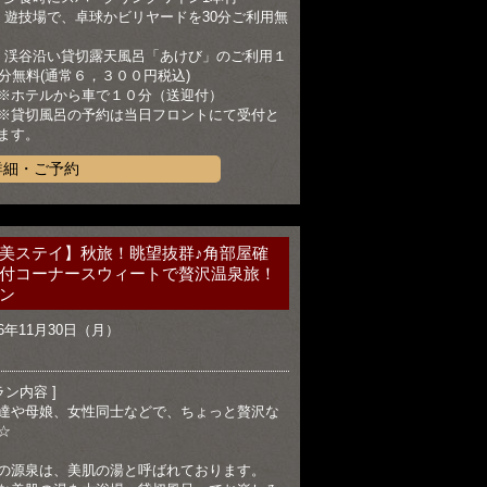
）遊技場で、卓球かビリヤードを30分ご利用無
）渓谷沿い貸切露天風呂「あけび」のご利用１
0分無料(通常６，３００円税込)
ホテルから車で１０分（送迎付）
切風呂の予約は当日フロントにて受付と
ます。
詳細・ご予約
美ステイ】秋旅！眺望抜群♪角部屋確
付コーナースウィートで贅沢温泉旅！
ン
6年11月30日（月）
ラン内容 ]
達や母娘、女性同士などで、ちょっと贅沢な
☆
の源泉は、美肌の湯と呼ばれております。