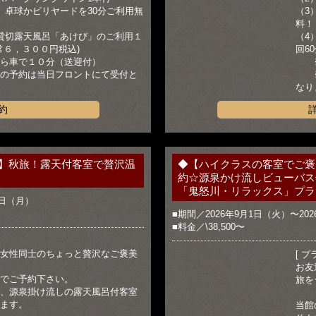
、卓球かビリヤードを30分ご利用無
（3
料！
貸切露天風呂「あけび」のご利用１
（4
常６，３００円税込)
回6
車で１０分（送迎付）
※
予約は当日フロントにて受付と
※貸
なり
約
】秋旅！露天付客室で贅沢温
◆【ハイクラスの客室でご褒
約☆源泉かけ流しビューバス
「鬼怒川・リラックス」プラ
0日（月）
■期間／2026年9月1日（火）〜202
■料金／\38,500〜
女性同士のちょっと贅沢なご褒美
[ プ
お友
でご予約下さい。
旅を
、源泉掛け流しの露天風呂付客室
ます。
当館