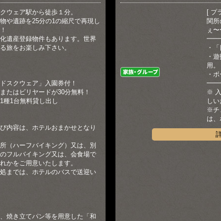
クウェア駅から徒歩１分。
[ プ
物や遺跡を25分の1の縮尺で再現し
関所
！
ぇ〜
化遺産登録物件もあります。世界
━━
る旅をお楽しみ下さい。
・「
・遊
用。
家族・グループ
・ボ
ドスクウェア」入園券付！
━━
またはビリヤードが30分無料！
※ 
1種1台無料貸し出し
しい
※チ
は、
び内容は、ホテルおまかせとなり
所（ハーフバイキング）又は、別
のフルバイキング又は、会食場で
れかをご用意いたします。
処までは、ホテルのバスで送迎い
、焼き立てパン等を用意した「和