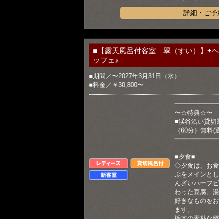
詳細・ご予
■【露天風呂付客室 翠（すい）】+
ッフェ♪
■期間／〜2027年3月31日（水）
■料金／￥30,800〜
━━━━━━━
〜☆特典☆〜
■渓谷沿い貸切
（60分）無料
━━━━━━━
■夕食■
レディース
貸切風呂付
◇夕食は、お食
ぶをメインとし
新客室
んざいハーフビ
わった豆腐、湯
好きなものをお
ます。
栃木の素朴な郷