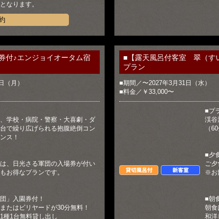
となります。
約
券付♪エンジョイオータム宿
■【露天風呂付客室 翠（す
プラン
0日（月）
■期間／〜2027年3月31日（水）
■料金／￥33,000〜
■プ
、学校・病院・警察・大喜劇・ダ
渓谷
台で繰り広げられる抱腹絶倒コン
（6
ンス！
■夕
は、日光さる軍団の入場券が付い
ご夕
貸切風呂付
新客室
もお得なプランです。
※お
団」入園券付！
■朝
またはビリヤードが30分無料！
朝食
1種1台無料貸し出し
和洋