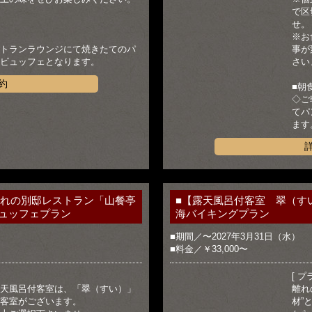
で区
せ。
※お
トランラウンジにて焼きたてのパ
事が
ビュッフェとなります。
さい
約
■朝
◇ご
てパ
ます
離れの別邸レストラン「山餐亭
■【露天風呂付客室 翠（す
ュッフェプラン
海バイキングプラン
■期間／〜2027年3月31日（水）
■料金／￥33,000〜
[ プ
天風呂付客室は、「翠（すい）」
離れ
客室がございます。
材”