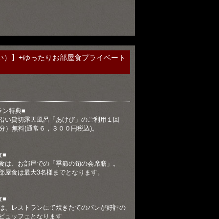
い）】+ゆったりお部屋食プライベート
ラン特典■
沿い貸切露天風呂「あけび」のご利用１回
0分）無料(通常６，３００円税込)。
食■
食は、お部屋での「季節の旬の会席膳」。
部屋食は最大3名様までとなります。
食■
は、レストランにて焼きたてのパンが好評の
ビュッフェとなります