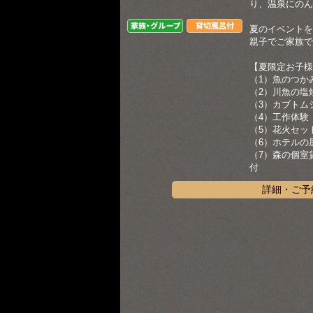
り、温泉にのん
家族・グループ
貸切風呂付
夏のイベントを
親子でご家族で
【夏限定お子様
（1）魚のつか
（2）川魚の塩
（3）カブトム
（4）工作体験
（5）花火セッ
（6）ホテルの
（7）森の個室
付
詳細・ご予