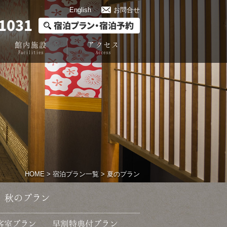
English
お問合せ
1031
宿泊プラン・宿泊予約
館内施設
アクセス
Facilities
Access
HOME
>
宿泊プラン一覧
> 夏のプラン
秋のプラン
客室プラン
早割特典付プラン