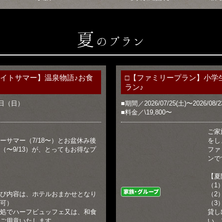
夏
のプラン
レイトサマー】温泉物語♪お食
□【ファミリープラン】小学
ラン♪
3日（日）
■期間／2026/07/25(土)〜2026/08/2
■料金／\19,800〜
ご家
ーサマー（7/18〜）とお盆休み後
をし
（〜9/13）が、とってもお得なプ
ファ
ンで
【夏
（1
家族・グループ
び内容は、ホテルおまかせとなり
（2
可）
（3
処でハーフビュッフェ又は、和食
貸し
ご用意いたします。
い。