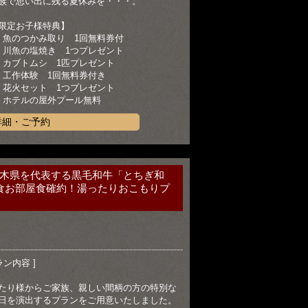
族で思い出に残る夏休みを・・・。
限定お子様特典】
）魚のつかみ取り 1回無料券付
）川魚の塩焼き 1つプレゼント
）カブトムシ 1匹プレゼント
）工作体験 1回無料券付き
）花火セット 1つプレゼント
）ホテルの屋外プール無料
詳細・ご予約
木県を代表する黒毛和牛「とちぎ和
食お部屋食確約！湯ったりおこもりプ
ラン内容 ]
たり様からご家族、親しい間柄の方の特別な
日を演出するプランをご用意いたしました。