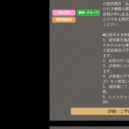
の貸切風呂「あ
けの２種類の露
カップル
家族・グループ
自然の中にある
とのできる贅沢
貸切風呂付
ください。
■記念日６大特
1、貸切露天風
※ホテルから車
※貸切風呂の予
ます。
2、女性の方へ
3、夕食時にス
ます。
4、夕食後のデ
ズ）をご用意い
5、遊技場にて
料。
6、レイトチェ
00）
詳細・ご予