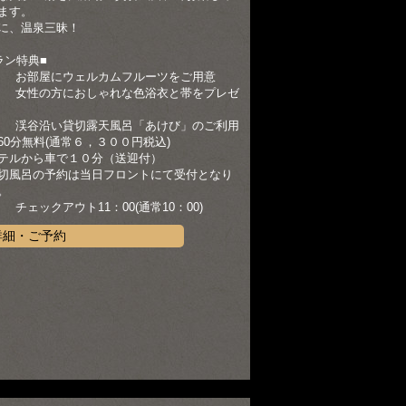
ます。
に、温泉三昧！
ラン特典■
） お部屋にウェルカムフルーツをご用意
） 女性の方におしゃれな色浴衣と帯をプレゼ
） 渓谷沿い貸切露天風呂「あけび」のご利用
60分無料(通常６，３００円税込)
テルから車で１０分（送迎付）
切風呂の予約は当日フロントにて受付となり
。
） チェックアウト11：00(通常10：00)
詳細・ご予約