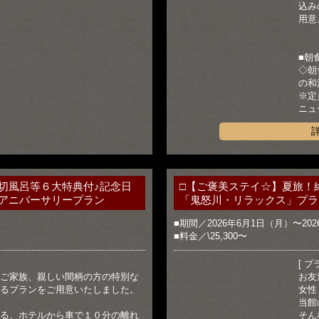
込み
用意
■朝
◇朝
の和
※定
ニュ
切風呂等６大特典付♪記念日
□【ご褒美ステイ☆】夏旅！
アニバーサリープラン
「鬼怒川・リラックス」プラ
■期間／2026年6月1日（月）〜20
■料金／\25,300〜
[ プ
ご家族、親しい間柄の方の特別な
お友
るプランをご用意いたしました。
女性
当館
る、ホテルから車で１０分の離れ
そん