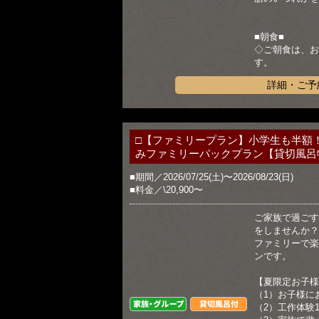
■朝食■
◇ご朝食は、お
す。
詳細・ご予
□【ファミリープラン】小学生も半額
みファミリーパックプラン【貸切風呂
■期間／2026/07/25(土)〜2026/08/23(日)
■料金／\20,900〜
ご家族で過ごす
をしませんか？
ファミリーで楽
ンです。
【夏限定お子様
（1）お子様に
家族・グループ
貸切風呂付
（2）工作体験1