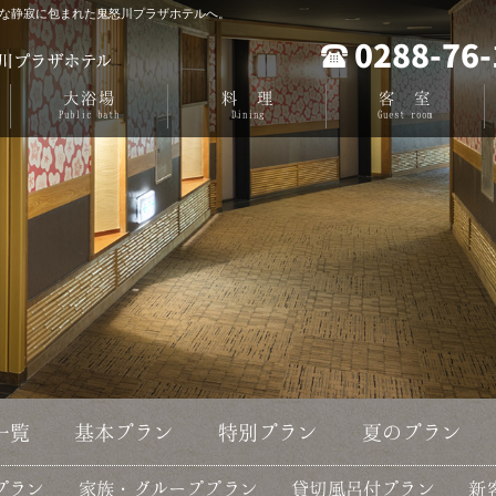
な静寂に包まれた鬼怒川プラザホテルへ。
0288-76-
大浴場
料 理
客 室
Public
bath
Dining
Guest
room
一覧
基本プラン
特別プラン
夏のプラン
プラン
家族・グループプラン
貸切風呂付プラン
新