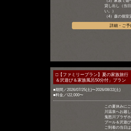
（3）家族で遊
貸し出し（当日
い。）
（4）森の個室
詳細・ご予
□【ファミリープラン】夏の家族旅行
＆沢遊び＆家族風呂50分付」プラン
■期間／2026/07/25(土)〜2026/08/22(土)
■料金／\22,000〜
この夏休みにご
川温泉へお越し
鬼怒川プラザホ
プール＆沢遊び
ご到着の当日は