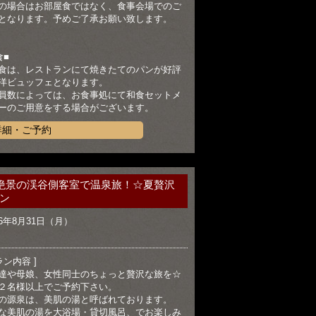
の場合はお部屋食ではなく、食事会場でのご
となります。予めご了承お願い致します。
食■
食は、レストランにて焼きたてのパンが好評
洋ビュッフェとなります。
員数によっては、お食事処にて和食セットメ
ーのご用意をする場合がございます。
詳細・ご予約
絶景の渓谷側客室で温泉旅！☆夏贅沢
ン
26年8月31日（月）
ラン内容 ]
達や母娘、女性同士のちょっと贅沢な旅を☆
２名様以上でご予約下さい。
の源泉は、美肌の湯と呼ばれております。
な美肌の湯を大浴場・貸切風呂、でお楽しみ