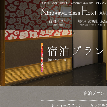
鬼怒川温泉のご宿泊は、充実の貸切露天風呂、和ジアン
宿泊プラン
離れの貸切露天風呂
Stay
plan
Private
open
air
bath
宿泊プラン
Information
宿泊プラン
レディースプラン
カップル