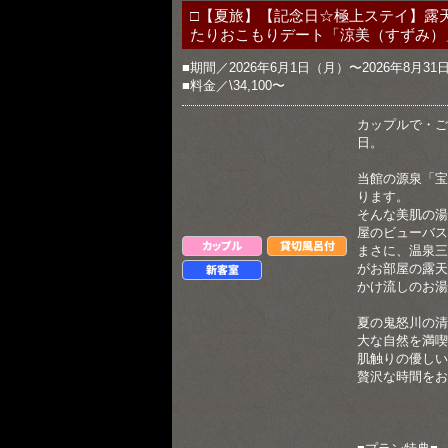
□【夏旅】【記念日☆極上ステイ】露
たりおこもりデート「涼美（すずみ）
■期間／2026年6月1日（月）〜2026年8月3
■料金／\34,100〜
カップルで・ご
日。
当館の源泉「宝
ります。
そんな美肌の湯
屋のビューバス
カップル
貸切風呂付
まさに、温泉三
がお部屋の露天
新客室
かけ流しのお湯
夏の鬼怒川の清
大な自然を満喫
肌触りの優しい
贅沢な時間をお