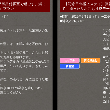
天風呂付客室で過ごす、湯っ
□【記念日☆極上ステイ】源
」プラン
で、湯ったりおこもり夏デー
1日（月）
■期間／2026年6月1日（月）〜20
■料金／\36,300〜
家族で・お友達と、温泉三昧の休
[ プ
大切
のビ
の湯」は、美肌の湯と呼ばれてお
りま
温泉
を大浴場・貸切風呂、さらにお部
でお楽しみ頂けます。
■プ
カップル
貸切風呂付
昧！弱アルカリ単純泉100%の温泉
（1
風呂に引いてあります。もちろん
（2
新客室
です。
ント
（3
涼な川の流れと、緑に囲まれた雄
付！
。
（4
源泉100％の温泉を独り占め♪
回6
過ごしください。
※「
ロ、
当日