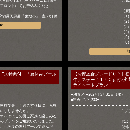
べる懐かしのボードゲーム1台無料
ご家
フロントにてお申込みくださ
【夏
貸切露天風呂「鬼燈亭」1室50分付
（1
（2
約
（3
（4
（5
（6
 7大特典付 「夏休みプール
【お部屋食グレードＵＰ】栃
牛」ステーキ１４０ｇ付♪夕
ライベートプラン！
■期間／〜2027年3月31日（水）
■料金／\24,200〜
家族で楽しく過ごす休日に、鬼怒
になりませんか。
[ プ
テルではこの夏ご家族で楽しめる
のプランをご用意いたしました。
おふ
、ホテルの無料プールで遊んだ
記念