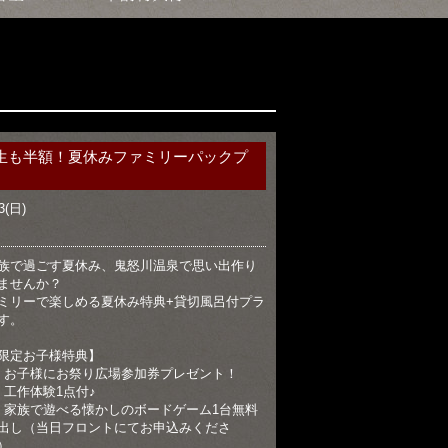
生も半額！夏休みファミリーパックプ
3(日)
族で過ごす夏休み、鬼怒川温泉で思い出作り
ませんか？
ミリーで楽しめる夏休み特典+貸切風呂付プラ
す。
限定お子様特典】
）お子様にお祭り広場参加券プレゼント！
）工作体験1点付♪
）家族で遊べる懐かしのボードゲーム1台無料
出し（当日フロントにてお申込みくださ
）