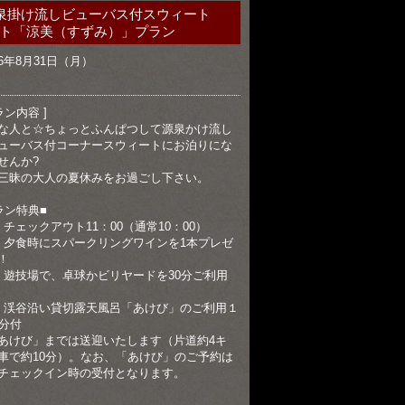
泉掛け流しビューバス付スウィート
ト「涼美（すずみ）」プラン
26年8月31日（月）
ラン内容 ]
な人と☆ちょっとふんぱつして源泉かけ流し
ューバス付コーナースウィートにお泊りにな
せんか?
三昧の大人の夏休みをお過ごし下さい。
ラン特典■
）チェックアウト11：00（通常10：00）
）夕食時にスパークリングワインを1本プレゼ
！
）遊技場で、卓球かビリヤードを30分ご利用
）渓谷沿い貸切露天風呂「あけび」のご利用１
0分付
あけび」までは送迎いたします（片道約4キ
車で約10分）。なお、「あけび」のご予約は
チェックイン時の受付となります。