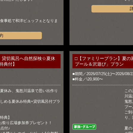
食事処で和洋ビュッフェとなりま
約
！貸切風呂へ自然探検☆夏休
□【ファミリープラン】夏の
特典付】
プール＆沢遊び」プラン
■期間／2026/07/25(土)〜2026/08/2
■料金／\20,900〜
夏休み、鬼怒川温泉で思い出作り
この
川温
しめる夏休み特典+貸切風呂付プラ
鬼怒
プー
ご到
特典】
り、
お祭り広場参加券プレゼント！
家族・グループ
点付♪
夏の