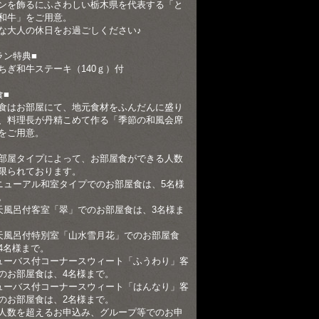
ンを飾るにふさわしい栃木県を代表する「と
和牛」をご用意。
な大人の休日をお過ごしください♪
ラン特典■
ちぎ和牛ステーキ（140ｇ）付
食■
食はお部屋にて、地元食材をふんだんに盛り
、料理長が丹精こめて作る「季節の和風会席
をご用意。
部屋タイプによって、お部屋食ができる人数
限られております。
ニューアル和室タイプでのお部屋食は、5名様
。
天風呂付客室「翠」でのお部屋食は、3名様ま
天風呂付特別室「山水雪月花」でのお部屋食
4名様まで。
ューバス付コーナースウィート「ふうわり」客
のお部屋食は、4名様まで。
ューバス付コーナースウィート「はんなり」客
のお部屋食は、2名様まで。
人数を超えるお申込み、グループ等でのお申