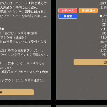
けび」は、コテージ１棟と備え付
頂け
天風呂を１時間ふたり占め。
まさ
レディース
貸切風呂付
場所だからこそ、四季に触れるこ
なプライベートな時間をお楽しみ
■プ
新客室
（1
（2
典■
ント
呂「あけび」６０分1回無料
（3
で１０分（送迎付）
１回
約は当日フロントにて受付となり
※ホ
※貸
記念日を彩る色浴衣プレゼント。
ます
パークリングワインをご用意いたし
（4
ザートにホールケーキ（４号サイ
たします。
、卓球又はビリヤード３０分１台無
ックアウト（１１:００※通常10：
約