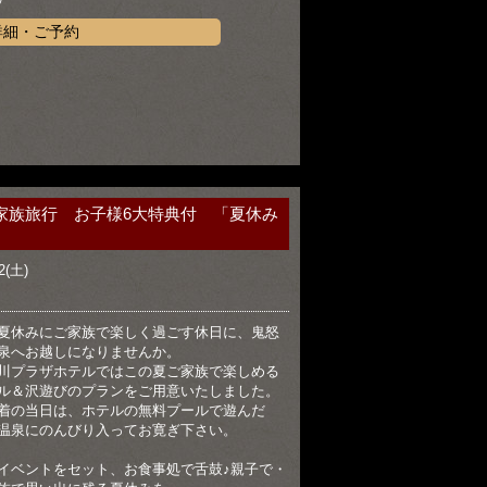
詳細・ご予約
家族旅行 お子様6大特典付 「夏休み
2(土)
夏休みにご家族で楽しく過ごす休日に、鬼怒
泉へお越しになりませんか。
川プラザホテルではこの夏ご家族で楽しめる
ル＆沢遊びのプランをご用意いたしました。
着の当日は、ホテルの無料プールで遊んだ
温泉にのんびり入ってお寛ぎ下さい。
イベントをセット、お食事処で舌鼓♪親子で・