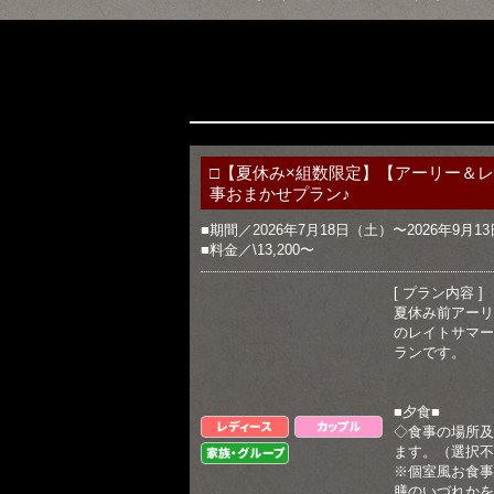
□【夏休み×組数限定】【アーリー＆
事おまかせプラン♪
■期間／2026年7月18日（土）〜2026年9月1
■料金／\13,200〜
[ プラン内容 ]
夏休み前アーリ
のレイトサマー
ランです。
■夕食■
レディース
カップル
◇食事の場所及
ます。（選択不
家族・グループ
※個室風お食事
膳のいづれかを