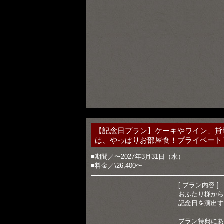
【記念日プラン】ケーキやワイン、貸
は、やっぱりお部屋食！プライベート
■期間／〜2027年3月31日（水）
■料金／\26,400〜
[ プラン内容 ]
おふたり様から
記念日を演出す
プラン特典にあ