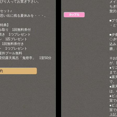
びり入ってお寛ぎ下さい。
メイ
ちぎ
セット♪
贅沢
カップル
思い出に残る夏休みを・・・。
■プ
特典】
・と
み取り 1回無料券付
焼き 1つプレゼント
■夕
シ 1匹プレゼント
◇夕
 1回無料券付き
込み
ト 1つプレゼント
膳」
屋外プール無料
貸切露天風呂「鬼燈亭」 1室50分
※お
が、
●リ
約
まで
●露
で。
●露
は、
●ビ
室で
●ビ
室で
上記